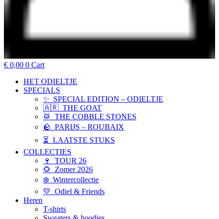
€
0,00
0
Cart
HET ODIELTJE
SPECIALS
✨ SPECIAL EDITION – ODIELTJE
🇦🇷 THE GOAT
🥁 THE COBBLE STONES
🪨 PARIJS – ROUBAIX
⏳ LAATSTE STUKS
COLLECTIES
🍷 TOUR 26
🌻 Zomer 2026
❄️ Wintercollectie
💛 Odiel & Friends
Heren
T-shirts
Sweaters & hoodies