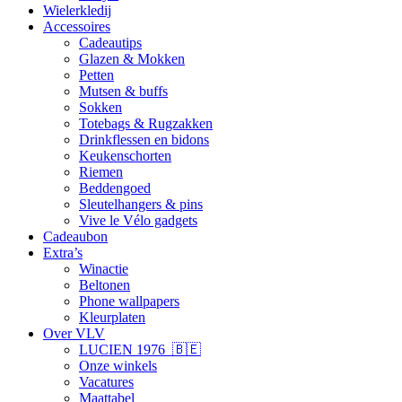
Wielerkledij
Accessoires
Cadeautips
Glazen & Mokken
Petten
Mutsen & buffs
Sokken
Totebags & Rugzakken
Drinkflessen en bidons
Keukenschorten
Riemen
Beddengoed
Sleutelhangers & pins
Vive le Vélo gadgets
Cadeaubon
Extra’s
Winactie
Beltonen
Phone wallpapers
Kleurplaten
Over VLV
LUCIEN 1976 🇧🇪
Onze winkels
Vacatures
Maattabel