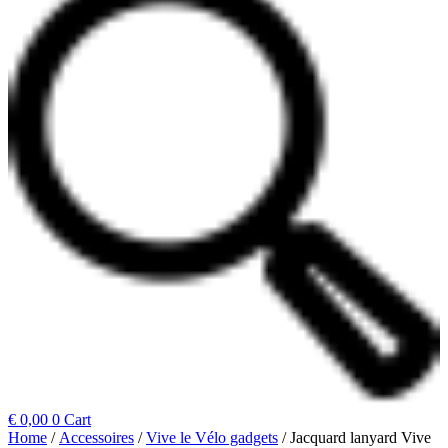
€
0,00
0
Cart
Home
/
Accessoires
/
Vive le Vélo gadgets
/ Jacquard lanyard Vive