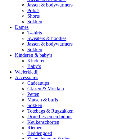
Jassen & bodywarmers
Polo’s
Shorts
Sokken
Dames
T-shirts
Sweaters & hoodies
Jassen & bodywarmers
Sokken
Kinderen & baby’s
Kinderen
Baby’s
Wielerkledij
Accessoires
Cadeautips
Glazen & Mokken
Petten
Mutsen & buffs
Sokken
Totebags & Rugzakken
Drinkflessen en bidons
Keukenschorten
Riemen
Beddengoed
Sleutelhangers & pins