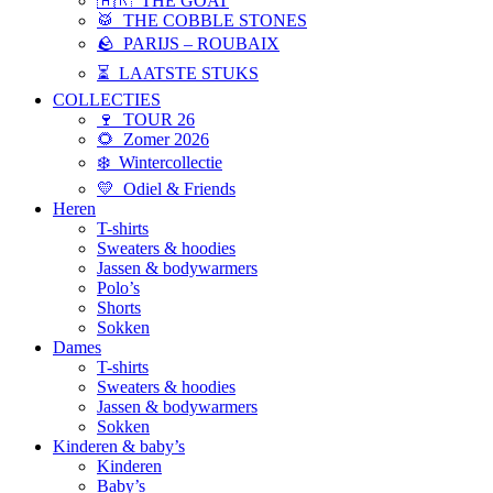
🇦🇷 THE GOAT
🥁 THE COBBLE STONES
🪨 PARIJS – ROUBAIX
⏳ LAATSTE STUKS
COLLECTIES
🍷 TOUR 26
🌻 Zomer 2026
❄️ Wintercollectie
💛 Odiel & Friends
Heren
T-shirts
Sweaters & hoodies
Jassen & bodywarmers
Polo’s
Shorts
Sokken
Dames
T-shirts
Sweaters & hoodies
Jassen & bodywarmers
Sokken
Kinderen & baby’s
Kinderen
Baby’s