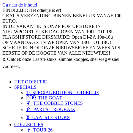
Ga naar de inhoud
EINDELIJK: Het odieltje is er!
GRATIS VERZENDING BINNEN BENELUX VANAF 100
EURO.
IN DE VAKANTIE IS ONZE POP-UP STORE IN
NIEUWPOORT ELKE DAG OPEN VAN 10U TOT 18U.
FLAGSHIPSTORE DIKSMUIDE: Open DI-ZA 10u-18u
OP MAANDAG ZIJN WE OPEN VAN 13U TOT 18U!
SCHRIJF JE IN OP ONZE NIEUWSBRIEF EN WEES ALS
EERSTE OP DE HOOGTE VAN ALLE NIEUWTJES!
⏳ Ontdek onze Laatste stuks: slimme koopjes, snel weg = snel
voordeel.
HET ODIELTJE
SPECIALS
✨ SPECIAL EDITION – ODIELTJE
🇦🇷 THE GOAT
🥁 THE COBBLE STONES
🪨 PARIJS – ROUBAIX
⏳ LAATSTE STUKS
COLLECTIES
🍷 TOUR 26