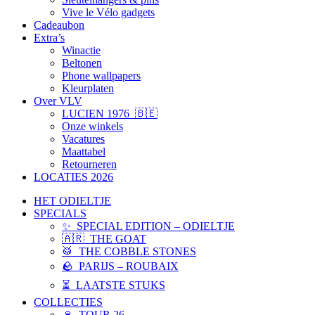
Vive le Vélo gadgets
Cadeaubon
Extra’s
Winactie
Beltonen
Phone wallpapers
Kleurplaten
Over VLV
LUCIEN 1976 🇧🇪
Onze winkels
Vacatures
Maattabel
Retourneren
LOCATIES 2026
HET ODIELTJE
SPECIALS
✨ SPECIAL EDITION – ODIELTJE
🇦🇷 THE GOAT
🥁 THE COBBLE STONES
🪨 PARIJS – ROUBAIX
⏳ LAATSTE STUKS
COLLECTIES
🍷 TOUR 26