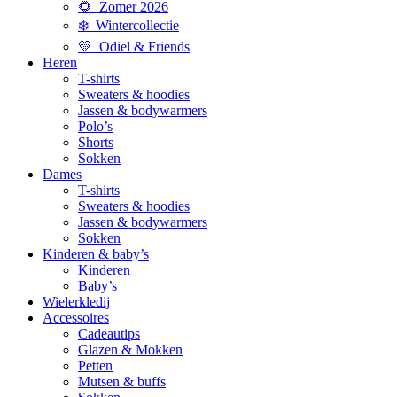
🌻 Zomer 2026
❄️ Wintercollectie
💛 Odiel & Friends
Heren
T-shirts
Sweaters & hoodies
Jassen & bodywarmers
Polo’s
Shorts
Sokken
Dames
T-shirts
Sweaters & hoodies
Jassen & bodywarmers
Sokken
Kinderen & baby’s
Kinderen
Baby’s
Wielerkledij
Accessoires
Cadeautips
Glazen & Mokken
Petten
Mutsen & buffs